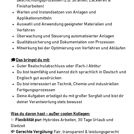
Beschichtungsprozessen (z.B. Strahlen, Lackieren &
Finisharbeiten)
Warten und Instandsetzen von Anlagen und
Applikationsmitteln
Auswahl und Anwendung geeigneter Materialien und
Verfahren
Überwachung und Steuerung automatisierter Anlagen
Qualitätssicherung und Dokumentation von Prozessen
Mitwirkung bei der Optimierung von Verfahren und Abläufen
🎓
Das bringst du mit:
Guter Realschulabschluss oder (Fach-) Abtitur
Du bist teamfähig und kannst dich sprachlich in Deutsch und
Englisch gut ausdrücken
Du bist interessiert an Technik, Chemie und industriellen
Fertigungsprozessen
Deine Aufgaben erledigst du mit großer Sorgfalt und bist dir
deiner Verantwortung stets bewusst
Was du davon hast – außer coolen Kollegen:
✨
Flexibilität pur:
Hybrides Arbeiten, 30 Tage Urlaub und
Gleitzeit
💸
Gerechte Vergütung:
Fair, transparent & leistungsgerecht