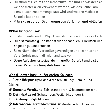
Du stimmst Dich mit den Konstrukteuren und Entwicklern ab,
welche Materialien verwendet werden, wie das Bauteil am
sinnvollsten zusammengebaut wird und welche Maße die
Bauteile haben sollen
Mitwirkung bei der Optimierung von Verfahren und Abläufen
🎓
Das bringst du mit:
In Mathematik und in Physik warst du schon immer der Profi
Du bist teamfähig und kannst dich sprachlich in Deutsch und
Englisch gut ausdrücken
Beim räumlichen Vorstellungsvermögen und technischen
Verständnis macht dir niemand was vor
Deine Aufgaben erledigst du mit großer Sorgfalt und bist dir
deiner Verantwortung stets bewusst
Was du davon hast – außer coolen Kollegen:
✨
Flexibilität pur:
Hybrides Arbeiten, 30 Tage Urlaub und
Gleitzeit
💸
Gerechte Vergütung:
Fair, transparent & leistungsgerecht
📚
Dein Next Level:
Schulungen, Weiterbildungen &
Entwicklungsmöglichkeiten
🌍
International & trotzdem familiär:
Austausch mit Teams