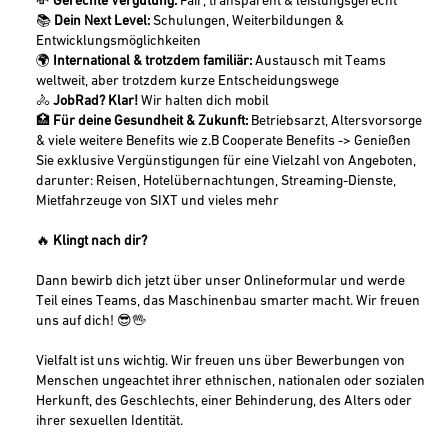
💸
Gerechte Vergütung:
Fair, transparent & leistungsgerecht
📚
Dein Next Level:
Schulungen, Weiterbildungen &
Entwicklungsmöglichkeiten
🌍
International & trotzdem familiär:
Austausch mit Teams
weltweit, aber trotzdem kurze Entscheidungswege
🚴
JobRad? Klar!
Wir halten dich mobil
🏥
Für deine Gesundheit & Zukunft:
Betriebsarzt, Altersvorsorge
& viele weitere Benefits wie z.B Cooperate Benefits -> Genießen
Sie exklusive Vergünstigungen für eine Vielzahl von Angeboten,
darunter: Reisen, Hotelübernachtungen, Streaming-Dienste,
Mietfahrzeuge von SIXT und vieles mehr
🔥
Klingt nach dir?
Dann bewirb dich jetzt über unser Onlineformular und werde
Teil eines Teams, das Maschinenbau smarter macht. Wir freuen
uns auf dich! 😎🖖
Vielfalt ist uns wichtig. Wir freuen uns über Bewerbungen von
Menschen ungeachtet ihrer ethnischen, nationalen oder sozialen
Herkunft, des Geschlechts, einer Behinderung, des Alters oder
ihrer sexuellen Identität.